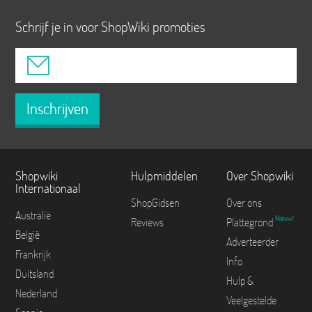
Schrijf je in voor ShopWiki promoties
Inschrijven
Shopwiki
Hulpmiddelen
Over Shopwiki
Internationaal
ShopGidsen
Over ons
Australië
Nieuw!
Reviews
Plattegrond
België
Adverteerder
Frankrijk
Info
Duitsland
Hulp &
Nederland
Veelgestelde