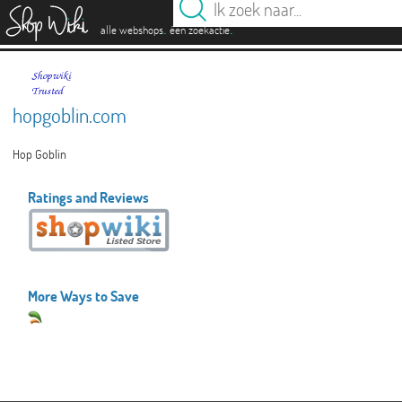
es
.
.
alle webshops
één zoekactie
hopgoblin.com
Hop Goblin
Ratings and Reviews
More Ways to Save