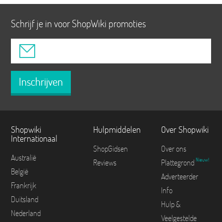
Schrijf je in voor ShopWiki promoties
Inschrijven
Shopwiki
Hulpmiddelen
Over Shopwiki
Internationaal
ShopGidsen
Over ons
Australië
Nieuw!
Reviews
Plattegrond
België
Adverteerder
Frankrijk
Info
Duitsland
Hulp &
Nederland
Veelgestelde