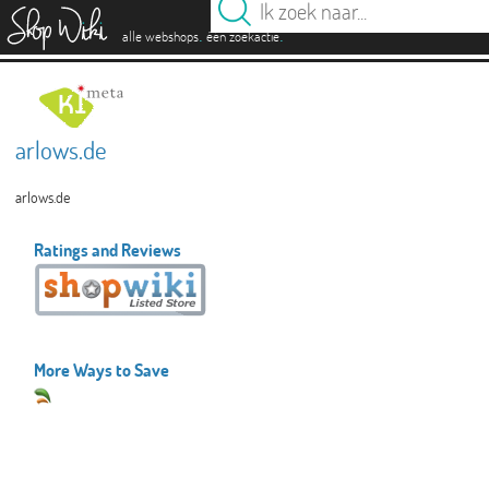
es
.
.
alle webshops
één zoekactie
arlows.de
arlows.de
Ratings and Reviews
More Ways to Save