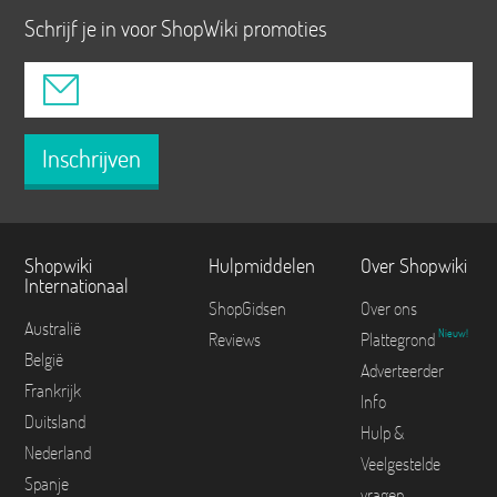
Schrijf je in voor ShopWiki promoties
Inschrijven
Shopwiki
Hulpmiddelen
Over Shopwiki
Internationaal
ShopGidsen
Over ons
Australië
Nieuw!
Reviews
Plattegrond
België
Adverteerder
Frankrijk
Info
Duitsland
Hulp &
Nederland
Veelgestelde
Spanje
vragen