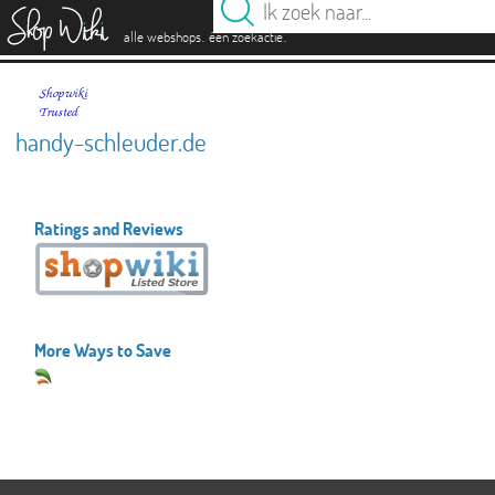
es
.
.
alle webshops
één zoekactie
handy-schleuder.de
Ratings and Reviews
More Ways to Save