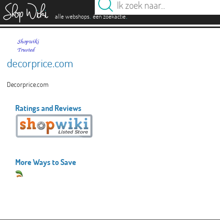
es
.
.
alle webshops
één zoekactie
decorprice.com
Decorprice.com
Ratings and Reviews
More Ways to Save