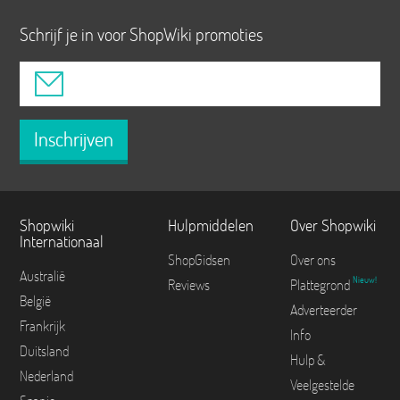
Schrijf je in voor ShopWiki promoties
Inschrijven
Shopwiki
Hulpmiddelen
Over Shopwiki
Internationaal
ShopGidsen
Over ons
Australië
Nieuw!
Reviews
Plattegrond
België
Adverteerder
Frankrijk
Info
Duitsland
Hulp &
Nederland
Veelgestelde