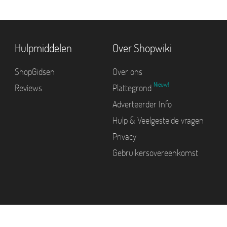
Hulpmiddelen
Over Shopwiki
ShopGidsen
Over ons
Nieuw!
Reviews
Plattegrond
Adverteerder Info
Hulp & Veelgestelde vragen
Privacy
Gebruikersovereenkomst