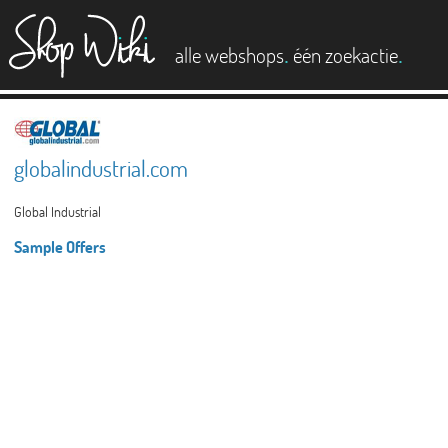
es
.
.
alle webshops
één zoekactie
globalindustrial.com
Global Industrial
Sample Offers