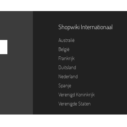
Shopwiki Internationaal
Australië
België
Frankrijk
Duitsland
Nederland
Spanje
Verenigd Koninkrijk
Verenigde Staten