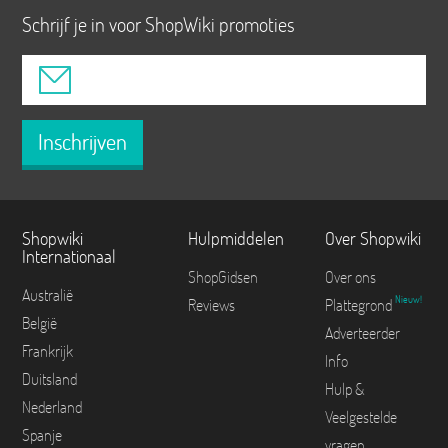
Schrijf je in voor ShopWiki promoties
Inschrijven
Shopwiki
Hulpmiddelen
Over Shopwiki
Internationaal
ShopGidsen
Over ons
Australië
Nieuw!
Reviews
Plattegrond
België
Adverteerder
Frankrijk
Info
Duitsland
Hulp &
Nederland
Veelgestelde
Spanje
vragen