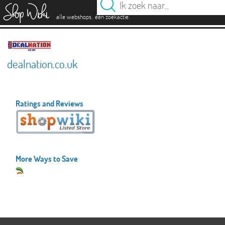
es
.
.
alle webshops
één zoekactie
dealnation.co.uk
Ratings and Reviews
More Ways to Save