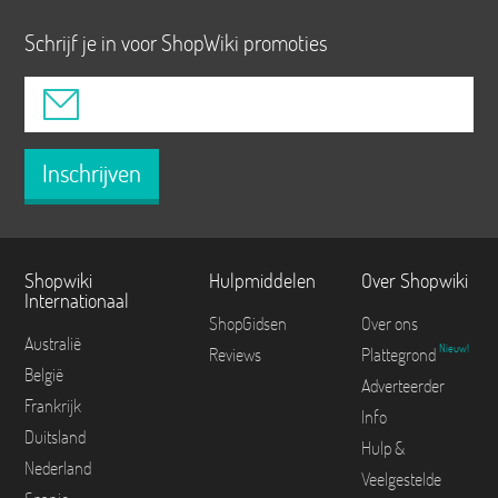
Schrijf je in voor ShopWiki promoties
Inschrijven
Shopwiki
Hulpmiddelen
Over Shopwiki
Internationaal
ShopGidsen
Over ons
Australië
Nieuw!
Reviews
Plattegrond
België
Adverteerder
Frankrijk
Info
Duitsland
Hulp &
Nederland
Veelgestelde