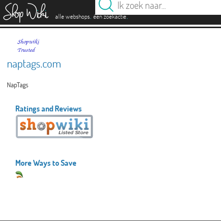
es
.
.
alle webshops
één zoekactie
naptags.com
NapTags
Ratings and Reviews
More Ways to Save