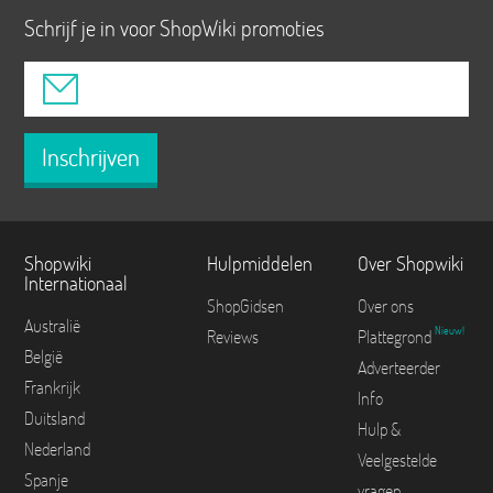
Schrijf je in voor ShopWiki promoties
Inschrijven
Shopwiki
Hulpmiddelen
Over Shopwiki
Internationaal
ShopGidsen
Over ons
Australië
Nieuw!
Reviews
Plattegrond
België
Adverteerder
Frankrijk
Info
Duitsland
Hulp &
Nederland
Veelgestelde
Spanje
vragen