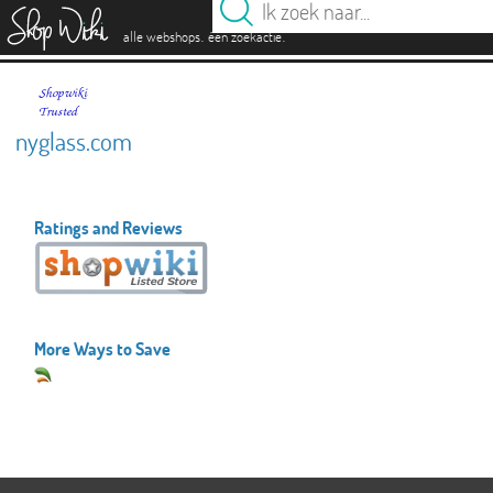
es
.
.
alle webshops
één zoekactie
nyglass.com
Ratings and Reviews
More Ways to Save