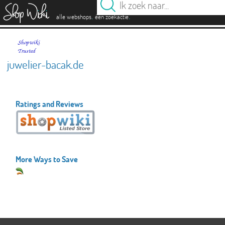
es
.
.
alle webshops
één zoekactie
juwelier-bacak.de
Ratings and Reviews
More Ways to Save