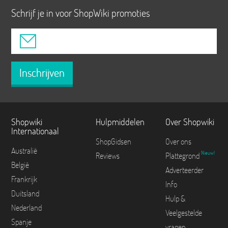
Schrijf je in voor ShopWiki promoties
Inschrijven
Shopwiki
Hulpmiddelen
Over Shopwiki
Internationaal
ShopGidsen
Over ons
Australië
Nieuw!
Reviews
Plattegrond
België
Adverteerder
Frankrijk
Info
Duitsland
Hulp &
Nederland
Veelgestelde
Spanje
vragen