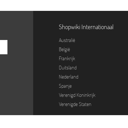
Shopwiki Internationaal
Australië
België
Frankrijk
Duitsland
Nederland
Spanje
Verenigd Koninkrijk
Verenigde Staten