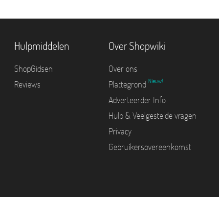
Hulpmiddelen
Over Shopwiki
ShopGidsen
Over ons
Nieuw!
Reviews
Plattegrond
Adverteerder Info
Hulp & Veelgestelde vragen
Privacy
Gebruikersovereenkomst