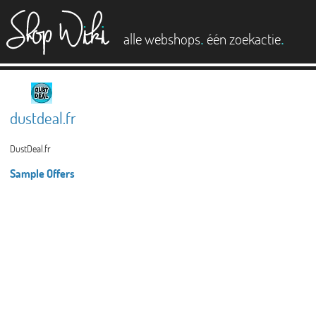
es
.
.
alle webshops
één zoekactie
dustdeal.fr
DustDeal.fr
Sample Offers