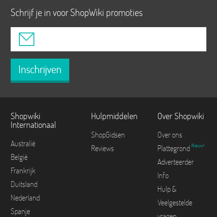
Schrijf je in voor ShopWiki promoties
Inschrijven
Shopwiki
Hulpmiddelen
Over Shopwiki
Internationaal
ShopGidsen
Over ons
Australië
Nieuw!
Reviews
Plattegrond
België
Adverteerder
Frankrijk
Info
Duitsland
Hulp &
Nederland
Veelgestelde
Spanje
vragen