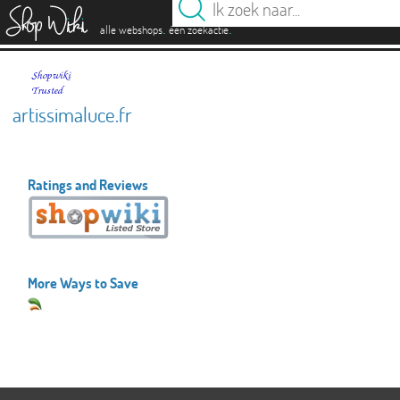
es
.
.
alle webshops
één zoekactie
artissimaluce.fr
Ratings and Reviews
More Ways to Save