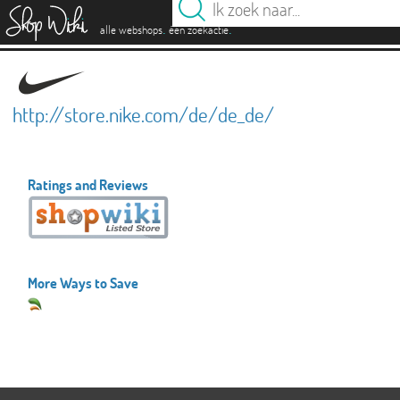
es
.
.
alle webshops
één zoekactie
http://store.nike.com/de/de_de/
Ratings and Reviews
More Ways to Save