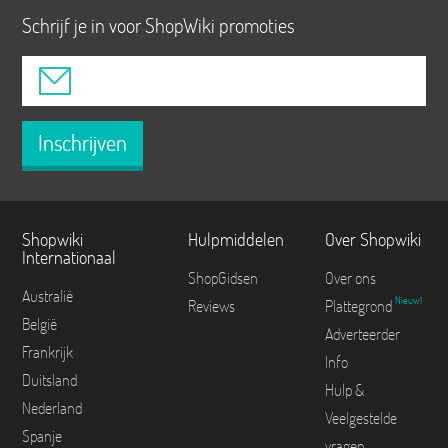
Schrijf je in voor ShopWiki promoties
Inschrijven
Shopwiki
Hulpmiddelen
Over Shopwiki
Internationaal
ShopGidsen
Over ons
Australië
Nieuw!
Reviews
Plattegrond
België
Adverteerder
Frankrijk
Info
Duitsland
Hulp &
Nederland
Veelgestelde
Spanje
vragen