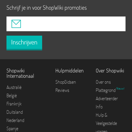
Schrijf je in voor ShopWiki promoties
Inschrijven
Shopwiki
Hulpmiddelen
Over Shopwiki
Internationaal
ShopGidsen
Over ons
Australië
Nieuw!
Reviews
Plattegrond
België
Adverteerder
Frankrijk
Info
Duitsland
Hulp &
Nederland
Veelgestelde
Spanje
vragen