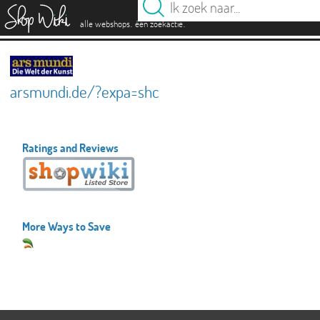
es
.
.
alle webshops
één zoekactie
arsmundi.de/?expa=shc
Ratings and Reviews
More Ways to Save