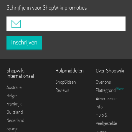
Schrijf je in voor ShopWiki promoties
Inschrijven
Shopwiki
Hulpmiddelen
Over Shopwiki
Internationaal
ShopGidsen
Over ons
Australië
Nieuw!
Reviews
Plattegrond
België
Adverteerder
Frankrijk
Info
Duitsland
Hulp &
Nederland
Veelgestelde
Spanje
vragen