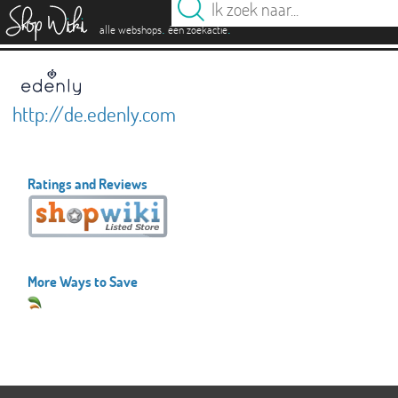
es
.
.
alle webshops
één zoekactie
http://de.edenly.com
Ratings and Reviews
More Ways to Save