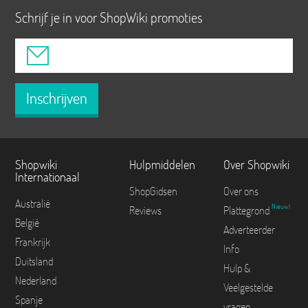
Schrijf je in voor ShopWiki promoties
Inschrijven
Shopwiki
Hulpmiddelen
Over Shopwiki
Internationaal
ShopGidsen
Over ons
Australië
Nieuw!
Reviews
Plattegrond
België
Adverteerder
Frankrijk
Info
Duitsland
Hulp &
Nederland
Veelgestelde
Spanje
vragen