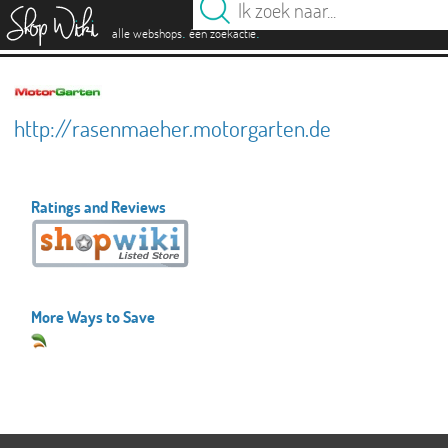
es
.
.
alle webshops
één zoekactie
http://rasenmaeher.motorgarten.de
Ratings and Reviews
More Ways to Save