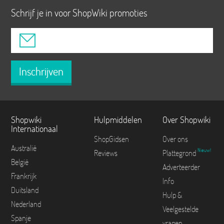
Schrijf je in voor ShopWiki promoties
Inschrijven
Shopwiki
Hulpmiddelen
Over Shopwiki
Internationaal
ShopGidsen
Over ons
Australië
Nieuw!
Reviews
Plattegrond
België
Adverteerder
Frankrijk
Info
Duitsland
Hulp &
Nederland
Veelgestelde
Spanje
vragen