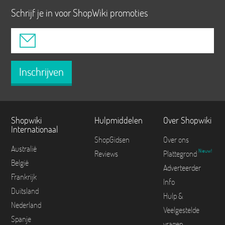
Schrijf je in voor ShopWiki promoties
Inschrijven
Shopwiki
Hulpmiddelen
Over Shopwiki
Internationaal
ShopGidsen
Over ons
Australië
Nieuw!
Reviews
Plattegrond
België
Adverteerder
Frankrijk
Info
Duitsland
Hulp &
Nederland
Veelgestelde
Spanje
vragen