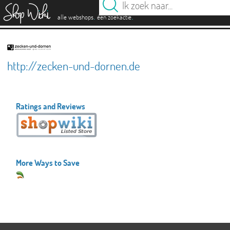
es
.
.
alle webshops
één zoekactie
http://zecken-und-dornen.de
Ratings and Reviews
More Ways to Save