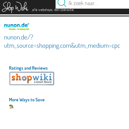
es
.
.
alle webshops
één zoekactie
nunon.de/?
utm_source=shopping.com&utm_medium=cpc
Ratings and Reviews
More Ways to Save