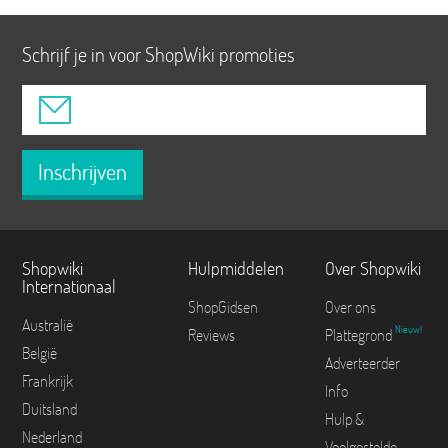
Schrijf je in voor ShopWiki promoties
Inschrijven
Shopwiki
Hulpmiddelen
Over Shopwiki
Internationaal
ShopGidsen
Over ons
Australië
Nieuw!
Reviews
Plattegrond
België
Adverteerder
Frankrijk
Info
Duitsland
Hulp &
Nederland
Veelgestelde