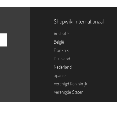
Shopwiki Internationaal
Australië
België
Frankrijk
Duitsland
Nederland
Spanje
Verenigd Koninkrijk
Verenigde Staten