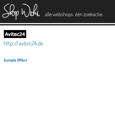
es
.
.
alle webshops
één zoekactie
http://avitec24.de
Sample Offers