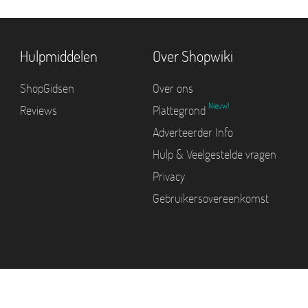
Hulpmiddelen
Over Shopwiki
ShopGidsen
Over ons
Nieuw!
Reviews
Plattegrond
Adverteerder Info
Hulp & Veelgestelde vragen
Privacy
Gebruikersovereenkomst