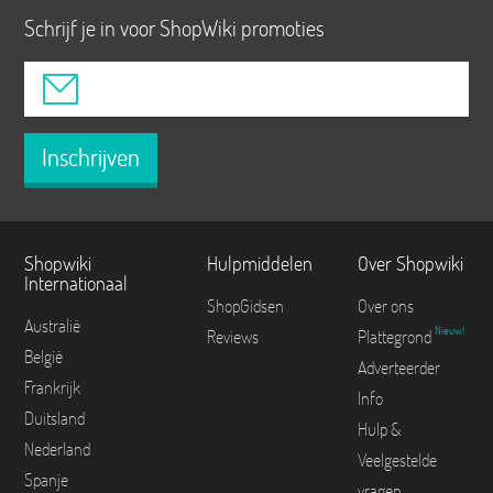
Schrijf je in voor ShopWiki promoties
Inschrijven
Shopwiki
Hulpmiddelen
Over Shopwiki
Internationaal
ShopGidsen
Over ons
Australië
Nieuw!
Reviews
Plattegrond
België
Adverteerder
Frankrijk
Info
Duitsland
Hulp &
Nederland
Veelgestelde
Spanje
vragen