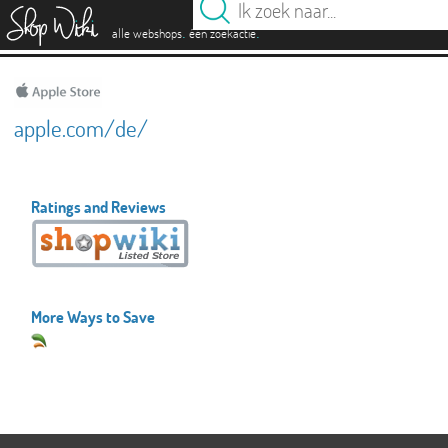
es
.
.
alle webshops
één zoekactie
apple.com/de/
Ratings and Reviews
More Ways to Save