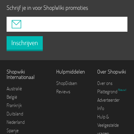
Schrijf je in voor ShopWiki promoties
Inschrijven
Shopwiki
Hulpmiddelen
Over Shopwiki
Internationaal
ShopGidsen
Over ons
Australië
Nieuw!
Reviews
Plattegrond
België
Adverteerder
Frankrijk
Info
Duitsland
Hulp &
Nederland
Veelgestelde
Spanje
vragen