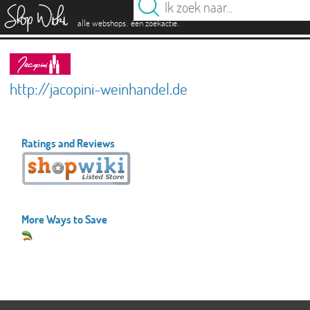
es
.
.
alle webshops
één zoekactie
http://jacopini-weinhandel.de
Ratings and Reviews
More Ways to Save