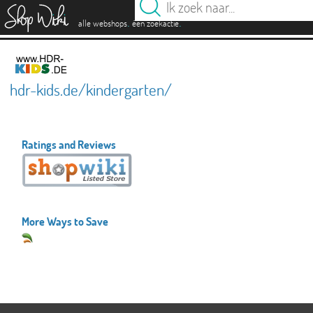
es
.
.
alle webshops
één zoekactie
hdr-kids.de/kindergarten/
Ratings and Reviews
More Ways to Save