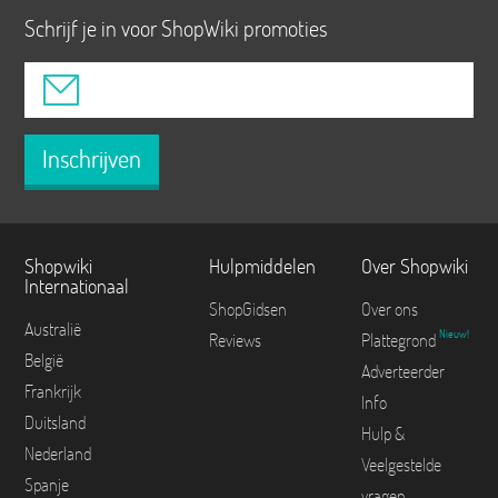
Schrijf je in voor ShopWiki promoties
Inschrijven
Shopwiki
Hulpmiddelen
Over Shopwiki
Internationaal
ShopGidsen
Over ons
Australië
Nieuw!
Reviews
Plattegrond
België
Adverteerder
Frankrijk
Info
Duitsland
Hulp &
Nederland
Veelgestelde
Spanje
vragen