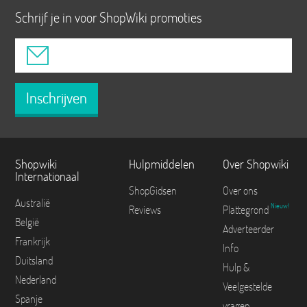
Schrijf je in voor ShopWiki promoties
Inschrijven
Shopwiki
Hulpmiddelen
Over Shopwiki
Internationaal
ShopGidsen
Over ons
Australië
Nieuw!
Reviews
Plattegrond
België
Adverteerder
Frankrijk
Info
Duitsland
Hulp &
Nederland
Veelgestelde
Spanje
vragen