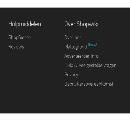
Hulpmiddelen
Over Shopwiki
ShopGidsen
Over ons
Nieuw!
Reviews
Plattegrond
Adverteerder Info
Hulp & Veelgestelde vragen
Privacy
Gebruikersovereenkomst