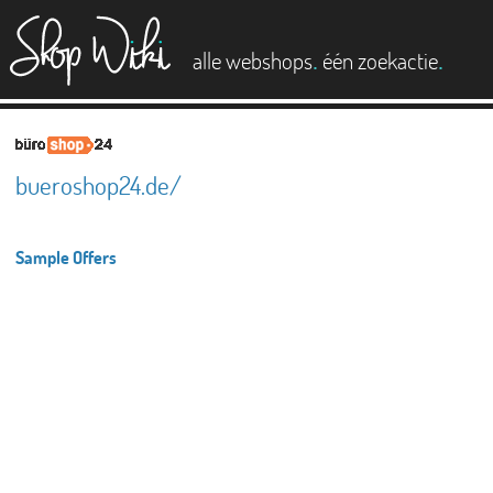
es
.
.
alle webshops
één zoekactie
bueroshop24.de/
Sample Offers