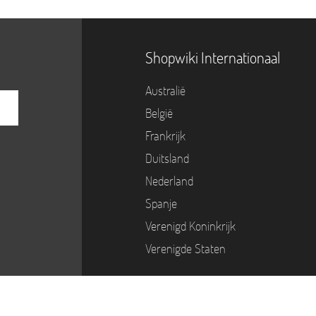
Shopwiki Internationaal
Australië
België
Frankrijk
Duitsland
Nederland
Spanje
Verenigd Koninkrijk
Verenigde Staten