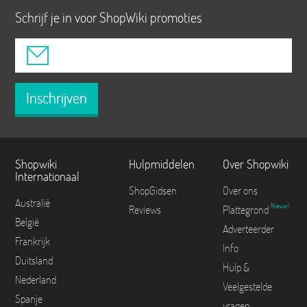
Schrijf je in voor ShopWiki promoties
Inschrijven
Shopwiki
Hulpmiddelen
Over Shopwiki
Internationaal
ShopGidsen
Over ons
Australië
Nieuw!
Reviews
Plattegrond
België
Adverteerder
Frankrijk
Info
Duitsland
Hulp &
Nederland
Veelgestelde
Spanje
vragen