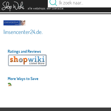
es
.
.
alle webshops
één zoekactie
linsencenter24.de.
Ratings and Reviews
More Ways to Save