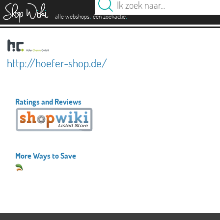
es
.
.
alle webshops
één zoekactie
http://hoefer-shop.de/
Ratings and Reviews
More Ways to Save