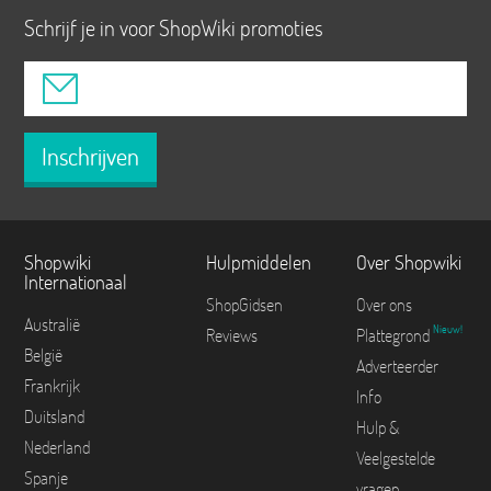
Schrijf je in voor ShopWiki promoties
Inschrijven
Shopwiki
Hulpmiddelen
Over Shopwiki
Internationaal
ShopGidsen
Over ons
Australië
Nieuw!
Reviews
Plattegrond
België
Adverteerder
Frankrijk
Info
Duitsland
Hulp &
Nederland
Veelgestelde
Spanje
vragen