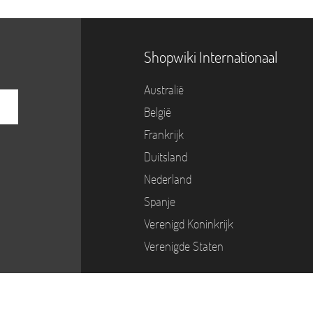
Shopwiki Internationaal
Australië
België
Frankrijk
Duitsland
Nederland
Spanje
Verenigd Koninkrijk
Verenigde Staten