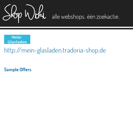
es
.
.
alle webshops
één zoekactie
http://mein-glasladen.tradoria-shop.de
Sample Offers