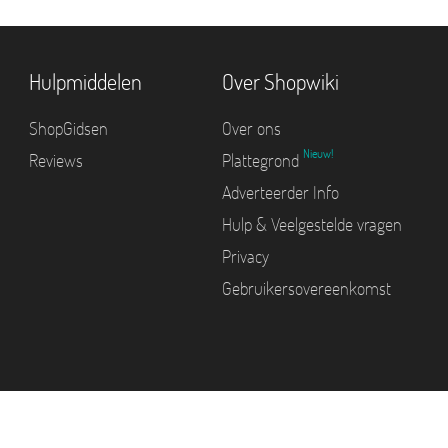
Hulpmiddelen
Over Shopwiki
ShopGidsen
Over ons
Nieuw!
Reviews
Plattegrond
Adverteerder Info
Hulp & Veelgestelde vragen
Privacy
Gebruikersovereenkomst