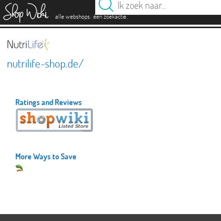
es
.
.
alle webshops
één zoekactie
nutrilife-shop.de/
Ratings and Reviews
More Ways to Save