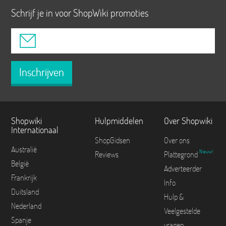
Schrijf je in voor ShopWiki promoties
Inschrijven
Shopwiki
Hulpmiddelen
Over Shopwiki
Internationaal
ShopGidsen
Over ons
Australië
Nieuw!
Reviews
Plattegrond
België
Adverteerder
Frankrijk
Info
Duitsland
Hulp &
Nederland
Veelgestelde
Spanje
vragen