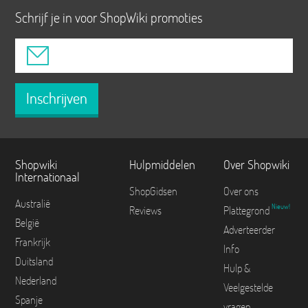
Schrijf je in voor ShopWiki promoties
Inschrijven
Shopwiki
Hulpmiddelen
Over Shopwiki
Internationaal
ShopGidsen
Over ons
Australië
Nieuw!
Reviews
Plattegrond
België
Adverteerder
Frankrijk
Info
Duitsland
Hulp &
Nederland
Veelgestelde
Spanje
vragen