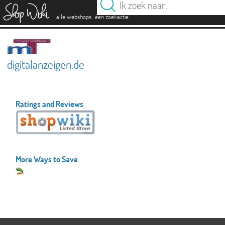
es
.
.
alle webshops
één zoekactie
digitalanzeigen.de
Ratings and Reviews
More Ways to Save