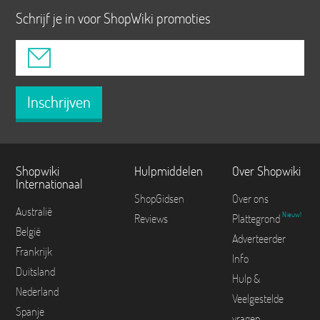
Schrijf je in voor ShopWiki promoties
Inschrijven
Shopwiki
Hulpmiddelen
Over Shopwiki
Internationaal
ShopGidsen
Over ons
Australië
Nieuw!
Reviews
Plattegrond
België
Adverteerder
Frankrijk
Info
Duitsland
Hulp &
Nederland
Veelgestelde
Spanje
vragen