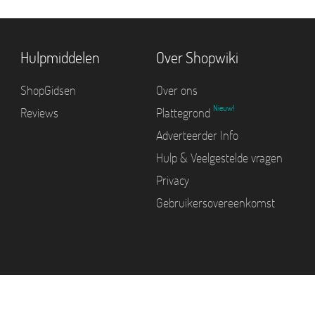
Hulpmiddelen
Over Shopwiki
ShopGidsen
Over ons
Nieuw!
Reviews
Plattegrond
Adverteerder Info
Hulp & Veelgestelde vragen
Privacy
Gebruikersovereenkomst