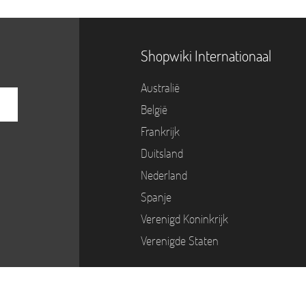
Shopwiki Internationaal
Australië
België
Frankrijk
Duitsland
Nederland
Spanje
Verenigd Koninkrijk
Verenigde Staten