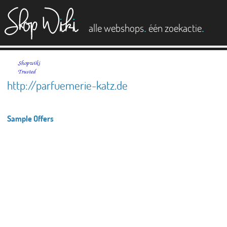
es
.
.
alle webshops
één zoekactie
http://parfuemerie-katz.de
Sample Offers