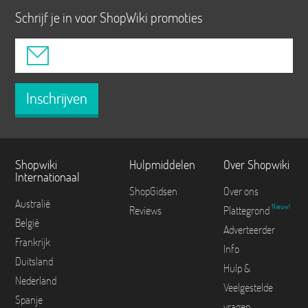
Schrijf je in voor ShopWiki promoties
Inschrijven
Shopwiki
Hulpmiddelen
Over Shopwiki
Internationaal
ShopGidsen
Over ons
Australië
Nieuw!
Reviews
Plattegrond
België
Adverteerder
Frankrijk
Info
Duitsland
Hulp &
Nederland
Veelgestelde
Spanje
vragen