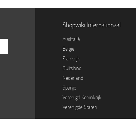
Shopwiki Internationaal
Australië
België
Frankrijk
Duitsland
Nederland
Spanje
Verenigd Koninkrijk
Verenigde Staten