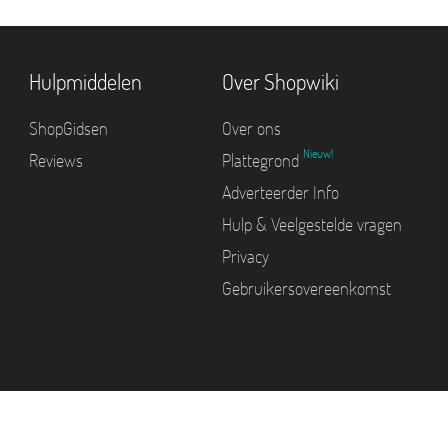
Hulpmiddelen
Over Shopwiki
ShopGidsen
Over ons
Nieuw!
Reviews
Plattegrond
Adverteerder Info
Hulp & Veelgestelde vragen
Privacy
Gebruikersovereenkomst