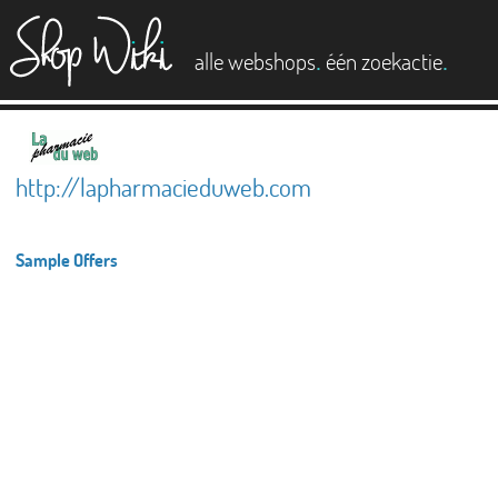
es
.
.
alle webshops
één zoekactie
http://lapharmacieduweb.com
Sample Offers