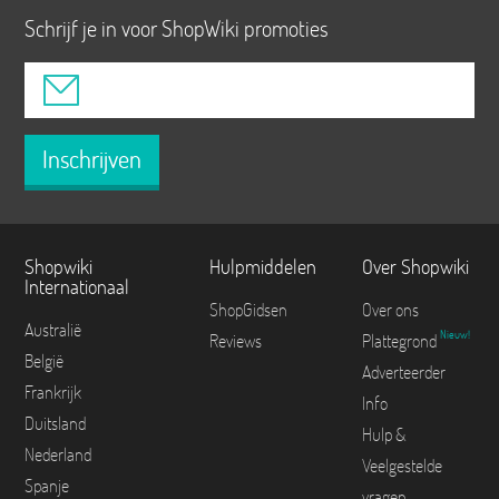
Schrijf je in voor ShopWiki promoties
Inschrijven
Shopwiki
Hulpmiddelen
Over Shopwiki
Internationaal
ShopGidsen
Over ons
Australië
Nieuw!
Reviews
Plattegrond
België
Adverteerder
Frankrijk
Info
Duitsland
Hulp &
Nederland
Veelgestelde
Spanje
vragen