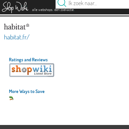
es
.
.
alle webshops
één zoekactie
habitat.fr/
Ratings and Reviews
More Ways to Save