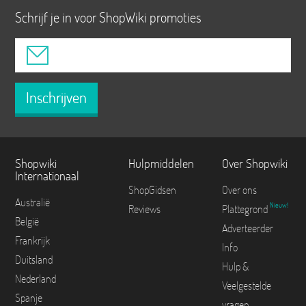
Schrijf je in voor ShopWiki promoties
Inschrijven
Shopwiki
Hulpmiddelen
Over Shopwiki
Internationaal
ShopGidsen
Over ons
Australië
Nieuw!
Reviews
Plattegrond
België
Adverteerder
Frankrijk
Info
Duitsland
Hulp &
Nederland
Veelgestelde
Spanje
vragen