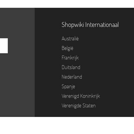
Shopwiki Internationaal
Australië
België
Frankrijk
Duitsland
Nederland
Spanje
Verenigd Koninkrijk
Verenigde Staten