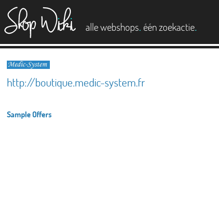
es
.
.
alle webshops
één zoekactie
http://boutique.medic-system.fr
Sample Offers