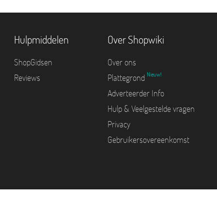
Hulpmiddelen
Over Shopwiki
ShopGidsen
Over ons
Nieuw!
Reviews
Plattegrond
Adverteerder Info
Hulp & Veelgestelde vragen
Privacy
Gebruikersovereenkomst