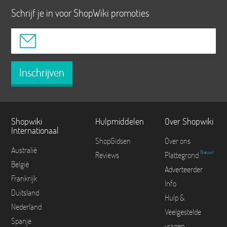
Schrijf je in voor ShopWiki promoties
Inschrijven
Shopwiki
Hulpmiddelen
Over Shopwiki
Internationaal
ShopGidsen
Over ons
Australië
Nieuw!
Reviews
Plattegrond
België
Adverteerder
Frankrijk
Info
Duitsland
Hulp &
Nederland
Veelgestelde
Spanje
vragen