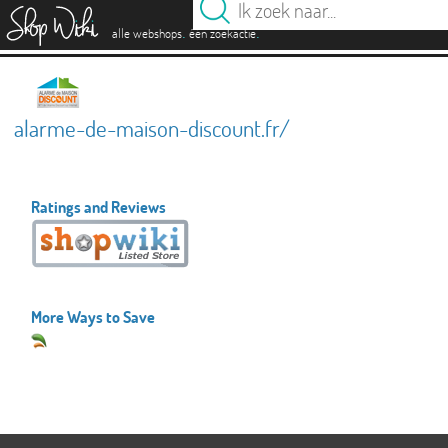
es
.
.
alle webshops
één zoekactie
alarme-de-maison-discount.fr/
Ratings and Reviews
More Ways to Save