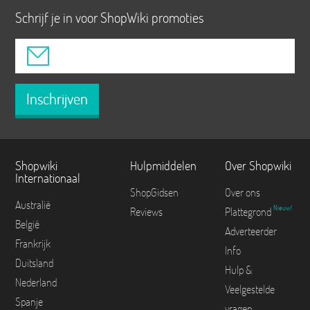
Schrijf je in voor ShopWiki promoties
Inschrijven
Shopwiki
Hulpmiddelen
Over Shopwiki
Internationaal
ShopGidsen
Over ons
Australië
Nieuw!
Reviews
Plattegrond
België
Adverteerder
Frankrijk
Info
Duitsland
Hulp &
Nederland
Veelgestelde
Spanje
vragen