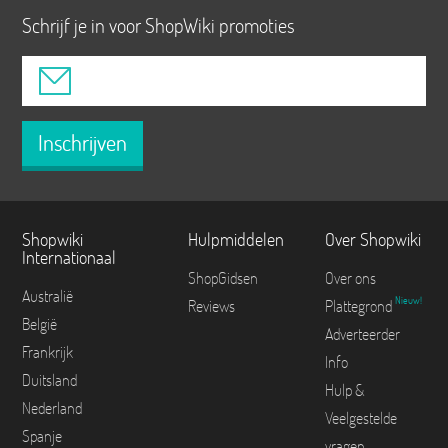
Schrijf je in voor ShopWiki promoties
Inschrijven
Shopwiki
Hulpmiddelen
Over Shopwiki
Internationaal
ShopGidsen
Over ons
Australië
Nieuw!
Reviews
Plattegrond
België
Adverteerder
Frankrijk
Info
Duitsland
Hulp &
Nederland
Veelgestelde
Spanje
vragen