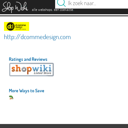
es
.
.
alle webshops
één zoekactie
http://dcommedesign.com
Ratings and Reviews
More Ways to Save