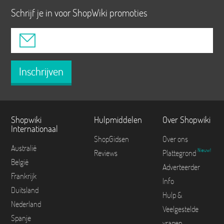
Schrijf je in voor ShopWiki promoties
Inschrijven
Shopwiki
Hulpmiddelen
Over Shopwiki
Internationaal
ShopGidsen
Over ons
Australië
Nieuw!
Reviews
Plattegrond
België
Adverteerder
Frankrijk
Info
Duitsland
Hulp &
Nederland
Veelgestelde
Spanje
vragen