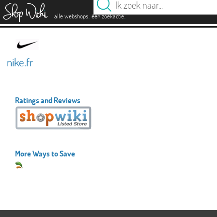
es
.
.
alle webshops
één zoekactie
nike.fr
Ratings and Reviews
More Ways to Save