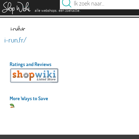
es
.
.
alle webshops
één zoekactie
i-run.fr/
Ratings and Reviews
More Ways to Save