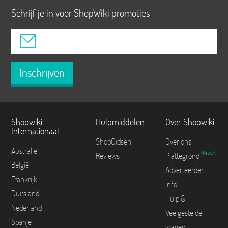
Schrijf je in voor ShopWiki promoties
Inschrijven
Shopwiki
Hulpmiddelen
Over Shopwiki
Internationaal
ShopGidsen
Over ons
Australië
Nieuw!
Reviews
Plattegrond
België
Adverteerder
Frankrijk
Info
Duitsland
Hulp &
Nederland
Veelgestelde
Spanje
vragen