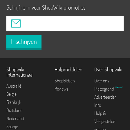
Schrijf je in voor ShopWiki promoties
Inschrijven
Shopwiki
Hulpmiddelen
Over Shopwiki
Internationaal
ShopGidsen
Over ons
Australië
Nieuw!
Reviews
Plattegrond
België
Adverteerder
Frankrijk
Info
Duitsland
Hulp &
Nederland
Veelgestelde
Spanje
vragen