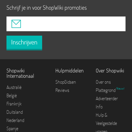
Schrijf je in voor ShopWiki promoties
Inschrijven
Shopwiki
Hulpmiddelen
Over Shopwiki
Internationaal
ShopGidsen
Over ons
Australië
Nieuw!
Reviews
Plattegrond
België
Adverteerder
Frankrijk
Info
Duitsland
Hulp &
Nederland
Veelgestelde
Spanje
vragen