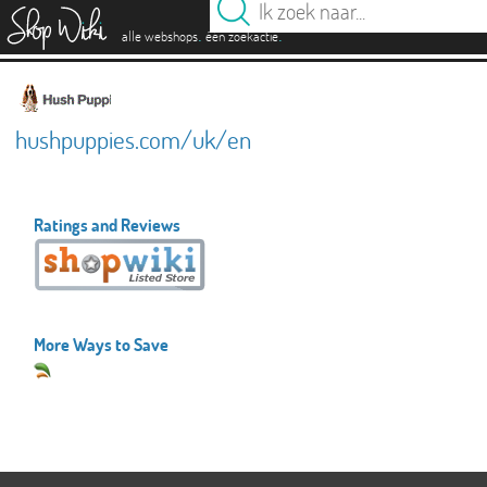
es
.
.
alle webshops
één zoekactie
hushpuppies.com/uk/en
Ratings and Reviews
More Ways to Save