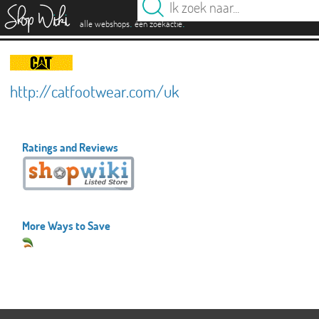
es
.
.
alle webshops
één zoekactie
http://catfootwear.com/uk
Ratings and Reviews
More Ways to Save