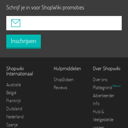
Schrijf je in voor ShopWiki promoties
Inschrijven
Shopwiki
Hulpmiddelen
Over Shopwiki
Internationaal
ShopGidsen
Over ons
Australië
Nieuw!
Reviews
Plattegrond
België
Adverteerder
Frankrijk
Info
Duitsland
Hulp &
Nederland
Veelgestelde
Spanje
vragen