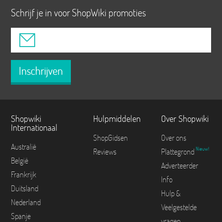
Schrijf je in voor ShopWiki promoties
Inschrijven
Shopwiki
Hulpmiddelen
Over Shopwiki
Internationaal
ShopGidsen
Over ons
Australië
Nieuw!
Reviews
Plattegrond
België
Adverteerder
Frankrijk
Info
Duitsland
Hulp &
Nederland
Veelgestelde
Spanje
vragen