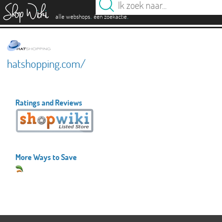
es
.
.
alle webshops
één zoekactie
hatshopping.com/
Ratings and Reviews
More Ways to Save