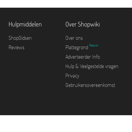
Hulpmiddelen
Over Shopwiki
ShopGidsen
Over ons
Nieuw!
Reviews
Plattegrond
Adverteerder Info
Hulp & Veelgestelde vragen
Privacy
Gebruikersovereenkomst