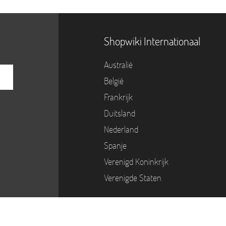
Shopwiki Internationaal
Australië
België
Frankrijk
Duitsland
Nederland
Spanje
Verenigd Koninkrijk
Verenigde Staten