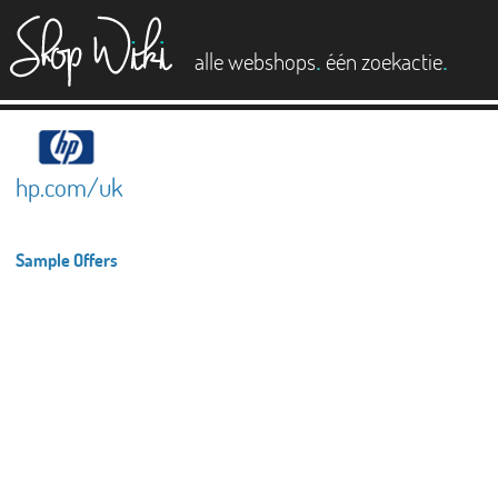
es
.
.
alle webshops
één zoekactie
hp.com/uk
Sample Offers