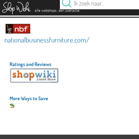
es
.
.
alle webshops
één zoekactie
nationalbusinessfurniture.com/
Ratings and Reviews
More Ways to Save