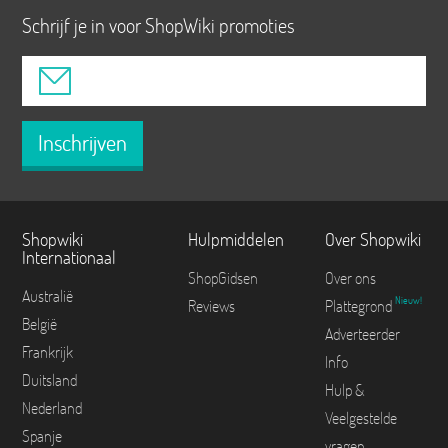
Schrijf je in voor ShopWiki promoties
Inschrijven
Shopwiki
Hulpmiddelen
Over Shopwiki
Internationaal
ShopGidsen
Over ons
Australië
Nieuw!
Reviews
Plattegrond
België
Adverteerder
Frankrijk
Info
Duitsland
Hulp &
Nederland
Veelgestelde
Spanje
vragen