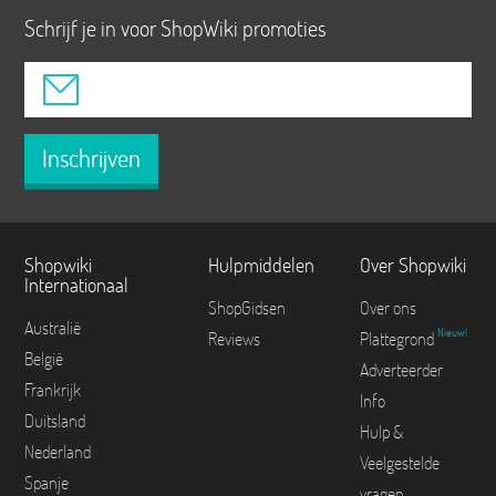
Schrijf je in voor ShopWiki promoties
Inschrijven
Shopwiki
Hulpmiddelen
Over Shopwiki
Internationaal
ShopGidsen
Over ons
Australië
Nieuw!
Reviews
Plattegrond
België
Adverteerder
Frankrijk
Info
Duitsland
Hulp &
Nederland
Veelgestelde
Spanje
vragen