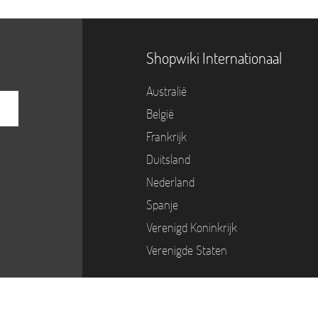
Shopwiki Internationaal
Australië
België
Frankrijk
Duitsland
Nederland
Spanje
Verenigd Koninkrijk
Verenigde Staten