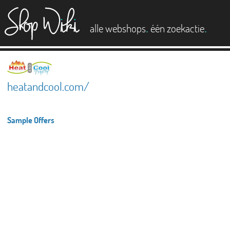
es
.
.
alle webshops
één zoekactie
heatandcool.com/
Sample Offers