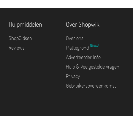
Hulpmiddelen
Over Shopwiki
ShopGidsen
Over ons
Nieuw!
Reviews
Plattegrond
Adverteerder Info
Hulp & Veelgestelde vragen
Privacy
Gebruikersovereenkomst